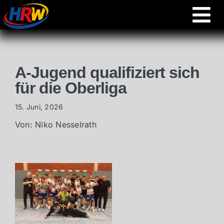
Skip
Tog
to
content
Nav
News
A-Jugend qualifiziert sich
Jugend
für die Oberliga
15. Juni, 2026
Partner
Von: Niko Nesselrath
Verein
Handball360